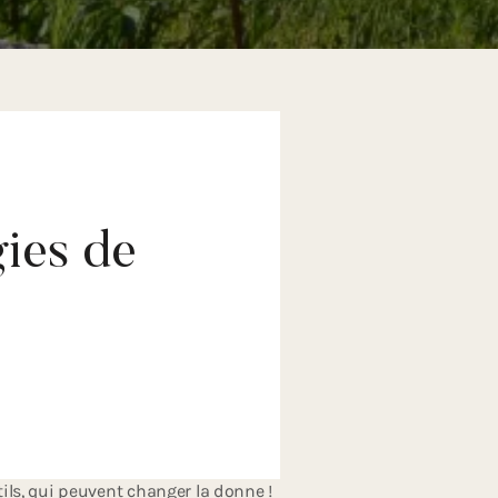
ies de
on et les golfeurs en performance.
 à votre corps. De nos jours, nous
autres technologies de golf, car ce
e à la technologie du golf, vous
'argent. Notre studio de
ils, qui peuvent changer la donne !