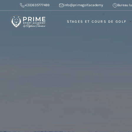
+(33)635777489
info@primegolf.academy
Bureau lu
STAGES ET COURS DE GOLF