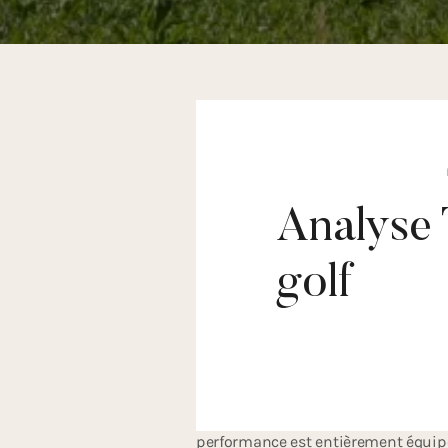
Analyse 
Pourquoi deviner
golf
Le golf est un sport en constante év
De nos jours, un simple coup d'œil s
ne pouvons même pas imaginer un gol
sont d'excellents outils pour la hau
Prime Golf Academy vous offre la po
augmentez vos chances de mieux pe
performance est entièrement équipé e