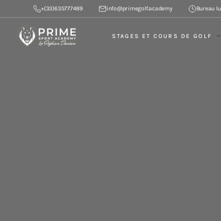
+(33)635777489
info@primegolf.academy
Bureau lu
STAGES ET COURS DE GOLF