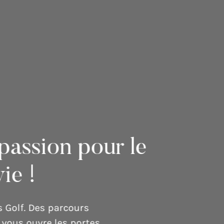
ternationale
miano.