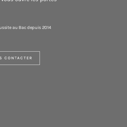
stigieux prix John
 PGAs du monde entier,
lité de son enseignement.
US CONTACTER
CANDIDATER
MAINTENANT