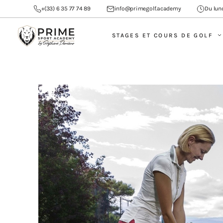
+(33) 6 35 77 74 89
info@primegolf.academy
Du lund
STAGES ET COURS DE GOLF