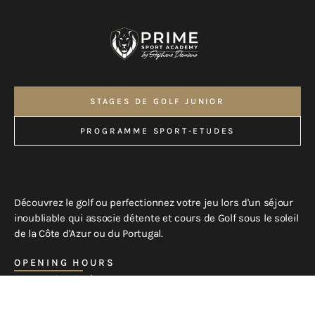
STAGES DE GOLF JUNIOR
NOS STAGES DE GOLF
PROGRAMME SPORT-ETUDES
PROGRAMME SPORT-ETUDES
Découvrez le golf ou perfectionnez votre jeu lors d'un séjour
inoubliable qui associe détente et cours de Golf sous le soleil
de la Côte d'Azur ou du Portugal.
OPENING HOURS
Lesson 8h-19h 7/7
Office/Booking Lun-Ven : 9h - 17h
Week-end seulement par téléphone et WhtasApp