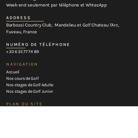
Week-end seulement par téléphone et WhtasApp
ADDRESS
Barbossi Country Club, Mandelieu et Golf Chateau l'Arc,
Fuveau, France
NUMÉRO DE TÉLÉPHONE
+ 33 6 35 77 74 89
NAVIGATION
Accueil
Nos cours de Golf
Nos stages de Golf Adulte
Nos stages de Golf Junior
PLAN DU SITE
Stéphane Damiano et son équipe
La Prime Sport Academy
Scolarité Sport-Etudes
Nos joueurs
Blog