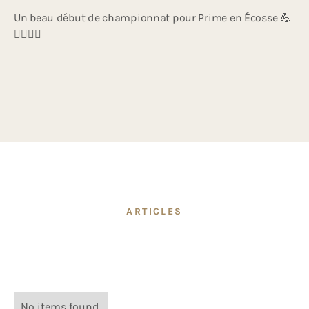
Un beau début de championnat pour Prime en Écosse 💪
🏌️‍♀️🏌️‍♂️
ARTICLES
No items found.