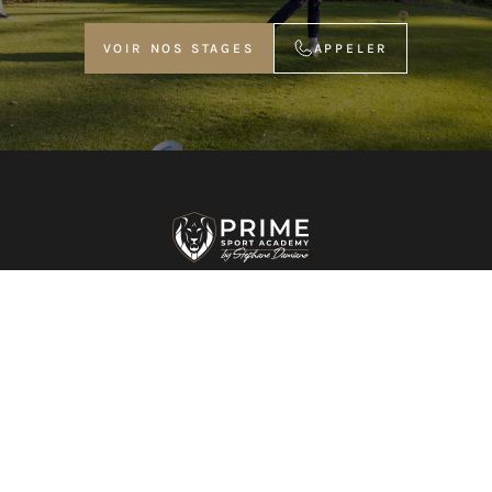
VOIR NOS STAGES
APPELER
VOIR NOS STAGES
APPELER
STAGES DE GOLF JUNIOR
NOS STAGES DE GOLF
PROGRAMME SPORT-ETUDES
PROGRAMME SPORT-ETUDES
Découvrez le golf ou perfectionnez votre jeu lors d'un séjour